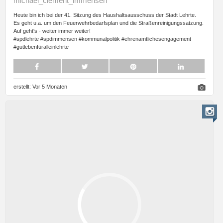
michael_clement_immensen
Heute bin ich bei der 41. Sitzung des Haushaltsausschuss der Stadt Lehrte.
Es geht u.a. um den Feuerwehrbedarfsplan und die Straßenreinigungssatzung.
Auf geht's - weiter immer weiter!
#spdlehrte #spdimmensen #kommunalpolitik #ehrenamtlichesengagement
#gutlebenfüralleinlehrte
erstellt:
Vor 5 Monaten