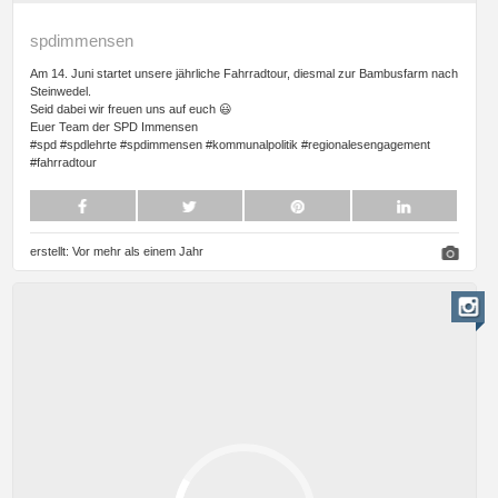
spdimmensen
Am 14. Juni startet unsere jährliche Fahrradtour, diesmal zur Bambusfarm nach
Steinwedel.
Seid dabei wir freuen uns auf euch 😃
Euer Team der SPD Immensen
#spd #spdlehrte #spdimmensen #kommunalpolitik #regionalesengagement
#fahrradtour
erstellt:
Vor mehr als einem Jahr