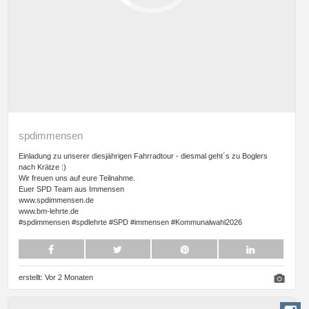
spdimmensen
Einladung zu unserer diesjährigen Fahrradtour - diesmal geht´s zu Boglers
nach Krätze :)
Wir freuen uns auf eure Teilnahme.
Euer SPD Team aus Immensen
www.spdimmensen.de
www.bm-lehrte.de
#spdimmensen #spdlehrte #SPD #immensen #Kommunalwahl2026
erstellt:
Vor 2 Monaten