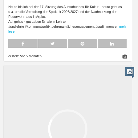
Heute bin ich bei der 17. Sitzung des Ausschusses für Kultur - heute geht es
u.a. um die Vorstellung der Spielzeit 2026/2027 und der Nachnutzung des
Feuerwehrhaus in Arpke.
Auf geht's - gut Leben für alle in Lehrte!
#spdlehrte #kommunalpolitik #ehrenamtlichesengagement #spdimmensen
mehr
lesen
erstellt:
Vor 5 Monaten