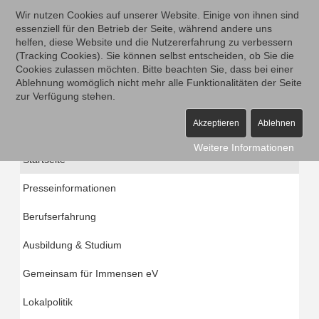
Wir nutzen Cookies auf unserer Website. Einige von ihnen sind
essenziell für den Betrieb der Seite, während andere uns
helfen, diese Website und die Nutzererfahrung zu verbessern
(Tracking Cookies). Sie können selbst entscheiden, ob Sie die
Cookies zulassen möchten. Bitte beachten Sie, dass bei einer
Ablehnung womöglich nicht mehr alle Funktionalitäten der Seite
zur Verfügung stehen.
Akzeptieren
Ablehnen
Weitere Informationen
Startseite
Presseinformationen
Berufserfahrung
Ausbildung & Studium
Gemeinsam für Immensen eV
Lokalpolitik