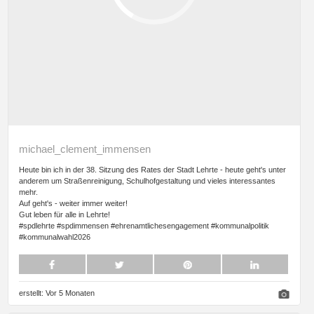
michael_clement_immensen
Heute bin ich in der 38. Sitzung des Rates der Stadt Lehrte - heute geht's unter
anderem um Straßenreinigung, Schulhofgestaltung und vieles interessantes
mehr.
Auf geht's - weiter immer weiter!
Gut leben für alle in Lehrte!
#spdlehrte #spdimmensen #ehrenamtlichesengagement #kommunalpolitik
#kommunalwahl2026
erstellt:
Vor 5 Monaten